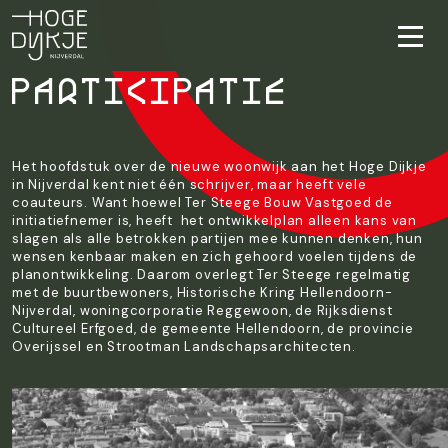
Participatie
Het hoofdstuk over de nieuwe woonwijk aan het Hoge Dijkje
in Nijverdal kent niet één schrijver, maar heeft vele
coauteurs. Want hoewel Ter Steege Bouw Vastgoed de
initiatiefnemer is, heeft het ontwikkelplan alleen kans van
slagen als alle betrokken partijen mee kunnen denken, hun
wensen kenbaar maken en zich gehoord voelen tijdens de
planontwikkeling. Daarom overlegt Ter Steege regelmatig
met de buurtbewoners, Historische Kring Hellendoorn-
Nijverdal, woningcorporatie Reggewoon, de Rijksdienst
Cultureel Erfgoed, de gemeente Hellendoorn, de provincie
Overijssel en Strootman Landschapsarchitecten.