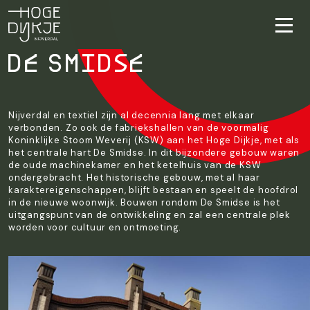
De Smidse
Nijverdal en textiel zijn al decennia lang met elkaar
verbonden. Zo ook de fabriekshallen van de voormalig
Koninklijke Stoom Weverij (KSW) aan het Hoge Dijkje, met als
het centrale hart De Smidse. In dit bijzondere gebouw waren
de oude machinekamer en het ketelhuis van de KSW
ondergebracht. Het historische gebouw, met al haar
karaktereigenschappen, blijft bestaan en speelt de hoofdrol
in de nieuwe woonwijk. Bouwen rondom De Smidse is het
uitgangspunt van de ontwikkeling en zal een centrale plek
worden voor cultuur en ontmoeting.